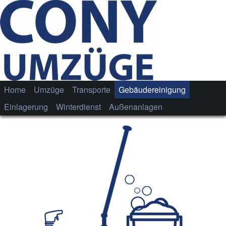
Home
Umzüge
Transporte
Gebäudereinigung
Einlagerung
Winterdienst
Außenanlagen